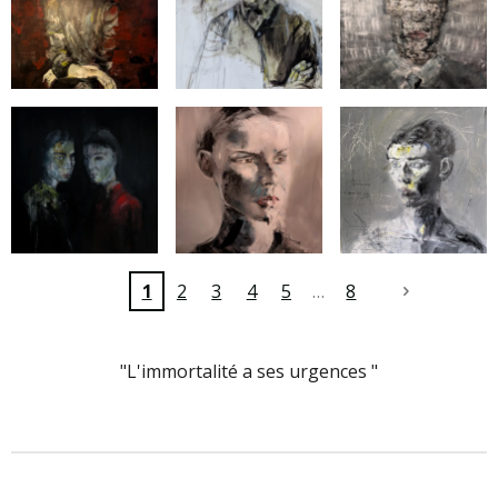
1
2
3
4
5
8
"L'immortalité a ses urgences "